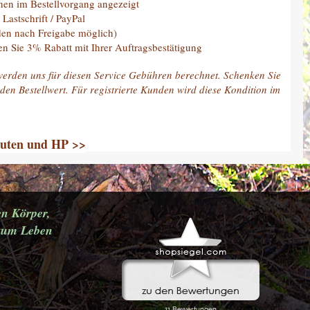
nen im Bestellvorgang angezeigt
Lastschrift / PayPal
ch Freigabe möglich)
% Rabatt mit Ihrer Auftragsbestätigung
werden uns für diesen Service Gebühren berechnet. Schenken Sie
en Bestellwert. Für registrierte Kunden wird diese Kondition im
.
euten und HP >>
en Körper,
u zum Leben