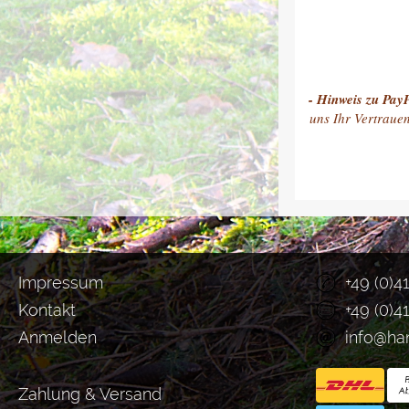
- Hinweis zu Pay
uns Ihr Vertraue
Impressum
+49 (0)4
Kontakt
+49 (0)4
Anmelden
info@ha
Zahlung & Versand