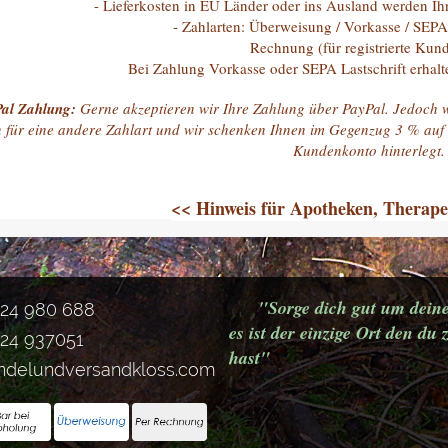
- Lieferkosten in EU Länder oder ins Ausland werden Ih
- Zahlarten: Überweisung / Vorkasse / SEPA 
Rechnung (für registrierte Kunden na
Bei Zahlung Vorkasse oder SEPA Lastschrift erhalten Sie 3
Pal Zahlung:
Gerne akzeptieren wir Ihre Zahlung über PayPal. Jedoch 
n für eine andere Zahlart und wir schenken Ihnen im Gegenzug 3 % auf d
Kundenkonto hinterlegt
<< Hinweis für Apotheken, Therap
"Sorge dich gut um dein
124 980 688
es ist der einzige Ort den d
124 937051
hast"
ndelundversandkloss.com